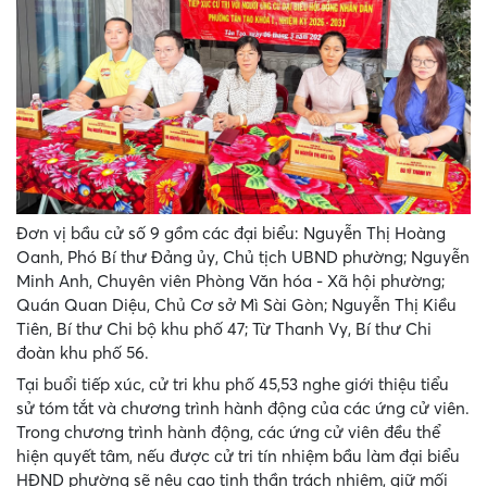
Đơn vị bầu cử số 9 gồm các đại biểu: Nguyễn Thị Hoàng
Oanh, Phó Bí thư Đảng ủy, Chủ tịch UBND phường; Nguyễn
Minh Anh, Chuyên viên Phòng Văn hóa - Xã hội phường;
Quán Quan Diệu, Chủ Cơ sở Mì Sài Gòn; Nguyễn Thị Kiều
Tiên, Bí thư Chi bộ khu phố 47; Từ Thanh Vy, Bí thư Chi
đoàn khu phố 56.
Tại buổi tiếp xúc, cử tri khu phố 45,53 nghe giới thiệu tiểu
sử tóm tắt và chương trình hành động của các ứng cử viên.
Trong chương trình hành động, các ứng cử viên đều thể
hiện quyết tâm, nếu được cử tri tín nhiệm bầu làm đại biểu
HĐND phường sẽ nêu cao tinh thần trách nhiệm, giữ mối