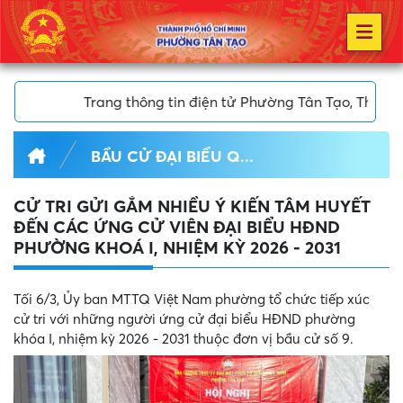
ện tử Phường Tân Tạo, Thành phố Hồ Chí Minh
BẦU CỬ ĐẠI BIỂU Q...
CỬ TRI GỬI GẮM NHIỀU Ý KIẾN TÂM HUYẾT
ĐẾN CÁC ỨNG CỬ VIÊN ĐẠI BIỂU HĐND
PHƯỜNG KHOÁ I, NHIỆM KỲ 2026 - 2031
Tối 6/3, Ủy ban MTTQ Việt Nam phường tổ chức tiếp xúc
cử tri với những người ứng cử đại biểu HĐND phường
khóa I, nhiệm kỳ 2026 - 2031 thuộc đơn vị bầu cử số 9.