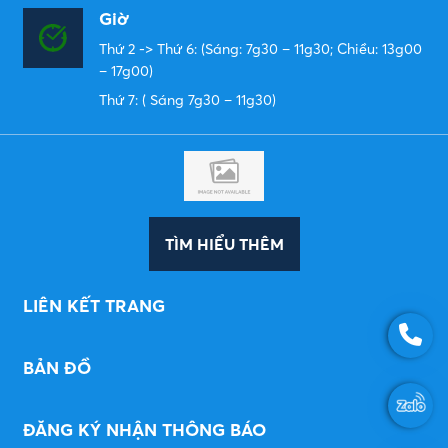
Giờ
Thứ 2 -> Thứ 6: (Sáng: 7g30 – 11g30; Chiều: 13g00
– 17g00)
Thứ 7: ( Sáng 7g30 – 11g30)
TÌM HIỂU THÊM
LIÊN KẾT TRANG
BẢN ĐỒ
ĐĂNG KÝ NHẬN THÔNG BÁO