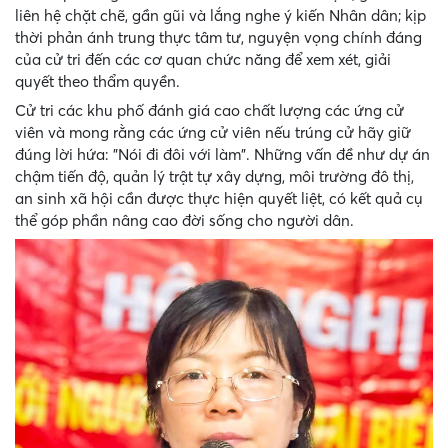
liên hệ chặt chẽ, gần gũi và lắng nghe ý kiến Nhân dân; kịp
thời phản ánh trung thực tâm tư, nguyện vọng chính đáng
của cử tri đến các cơ quan chức năng để xem xét, giải
quyết theo thẩm quyền.
Cử tri các khu phố đánh giá cao chất lượng các ứng cử
viên và mong rằng các ứng cử viên nếu trúng cử hãy giữ
đúng lời hứa: "Nói đi đôi với làm". Những vấn đề như dự án
chậm tiến độ, quản lý trật tự xây dựng, môi trường đô thị,
an sinh xã hội cần được thực hiện quyết liệt, có kết quả cụ
thể góp phần nâng cao đời sống cho người dân.