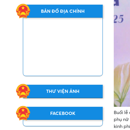
BẢN ĐỒ ĐỊA CHÍNH
THƯ VIỆN ẢNH
Buổi lễ
FACEBOOK
phụ nữ 
kinh ph