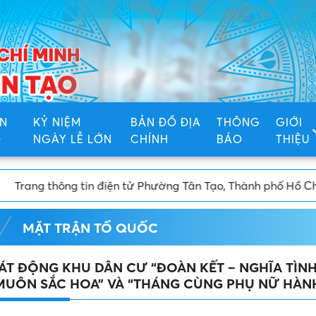
N
KỶ NIỆM
BẢN ĐỒ ĐỊA
THÔNG
GIỚI
Ố
NGÀY LỄ LỚN
CHÍNH
BÁO
THIỆU
Chí Minh
MẶT TRẬN TỔ QUỐC
ÁT ĐỘNG KHU DÂN CƯ “ĐOÀN KẾT – NGHĨA TÌNH
MUÔN SẮC HOA” VÀ “THÁNG CÙNG PHỤ NỮ HÀN