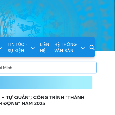
TIN TỨC -
LIÊN
HỆ THỐNG
SỰ KIỆN
HỆ
VĂN BẢN
 – TỰ QUẢN”; CÔNG TRÌNH “THÀNH
H ĐỘNG” NĂM 2025