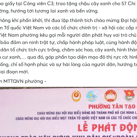
a giấy tại Công viên C3; trao tặng chậu cây xanh cho 57 Chi 
ờng, hướng tới tương lai xanh và bền vững.
hông khí phấn khởi, thi đua lập thành tích chào mừng Đại hội
n Tổ quốc Việt Nam và các tổ chức chính trị - xã hội các cấ
ệt Nam phường kêu gọi mỗi người dân phát huy vai trò chủ 
, bảo đảm an ninh trật tự, chấp hành pháp luật, cùng hành độn
 dân tổ chức tích cực trồng, chăm sóc hoa, cây xanh, hình th
 cư xanh,… qua đó, góp phần tạo diện mạo đô thị rực rỡ, hìn
ống, chỉ số hạnh phúc và sự hài lòng của người dân, hướng t
iai đoạn mới.
an MTTQVN phường -