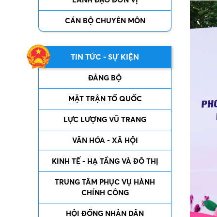
CÁN BỘ CHUYÊN MÔN
TIN TỨC - SỰ KIỆN
ĐẢNG BỘ
MẶT TRẬN TỔ QUỐC
LỰC LƯỢNG VŨ TRANG
VĂN HÓA - XÃ HỘI
KINH TẾ - HẠ TẦNG VÀ ĐÔ THỊ
TRUNG TÂM PHỤC VỤ HÀNH
CHÍNH CÔNG
HỘI ĐỒNG NHÂN DÂN