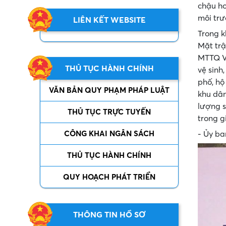
chậu ho
môi trư
LIÊN KẾT WEBSITE
Trong k
Mặt trậ
MTTQ Vi
THỦ TỤC HÀNH CHÍNH
vệ sinh
phố, hộ
VĂN BẢN QUY PHẠM PHÁP LUẬT
khu dân
lượng s
THỦ TỤC TRỰC TUYẾN
trong g
- Ủy b
CÔNG KHAI NGÂN SÁCH
THỦ TỤC HÀNH CHÍNH
QUY HOẠCH PHÁT TRIỂN
THÔNG TIN HỒ SƠ