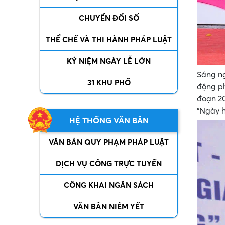
CHUYỂN ĐỔI SỐ
THỂ CHẾ VÀ THI HÀNH PHÁP LUẬT
KỶ NIỆM NGÀY LỄ LỚN
Sáng ng
31 KHU PHỐ
động ph
đoạn 20
“Ngày h
HỆ THỐNG VĂN BẢN
VĂN BẢN QUY PHẠM PHÁP LUẬT
DỊCH VỤ CÔNG TRỰC TUYẾN
CÔNG KHAI NGÂN SÁCH
VĂN BẢN NIÊM YẾT