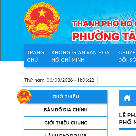
TRANG
KHÔNG GIAN VĂN HÓA
CHUYỂ
CHỦ
HỒ CHÍ MINH
ĐỔI S
Trang thông tin điện tử Phường Tân Tạo, Thành phố Hồ 
Thứ năm, 06/08/2026 - 11:06:22
GIỚI THIỆU
BẢN ĐỒ ĐỊA CHÍNH
LỄ PH
PHỐ 
GIỚI THIỆU CHUNG
LÃNH ĐẠO ĐƠN VỊ