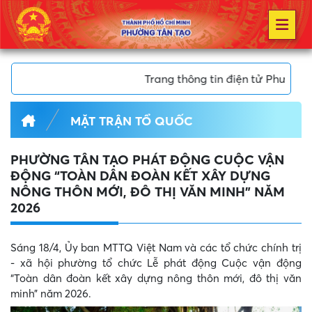
Trang thông tin điện tử Phường Tân Tạo, Thành p
MẶT TRẬN TỔ QUỐC
PHƯỜNG TÂN TẠO PHÁT ĐỘNG CUỘC VẬN
ĐỘNG “TOÀN DÂN ĐOÀN KẾT XÂY DỰNG
NÔNG THÔN MỚI, ĐÔ THỊ VĂN MINH” NĂM
2026
Sáng 18/4, Ủy ban MTTQ Việt Nam và các tổ chức chính trị
- xã hội phường tổ chức Lễ phát động Cuộc vận động
“Toàn dân đoàn kết xây dựng nông thôn mới, đô thị văn
minh” năm 2026.