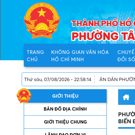
TRANG
KHÔNG GIAN VĂN HÓA
CHUYỂ
CHỦ
HỒ CHÍ MINH
ĐỔI S
N DÂN PHƯỜNG TÂN TẠO, THÀNH PHỐ HỒ CHÍ MINH
Thứ sáu, 07/08/2026 - 22:58:14
GIỚI THIỆU
BẢN ĐỒ ĐỊA CHÍNH
PHƯỜN
BIỂN 
GIỚI THIỆU CHUNG
LÃNH ĐẠO ĐƠN VỊ