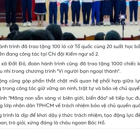
nh trình đã trao tặng 100 lá cờ Tổ quốc cùng 20 suất học bổ
ên đang công tác tại Chi đội Kiểm ngư số 2.
 xã Đất Đỏ, đoàn hành trình cũng đã trao tặng 1000 chiếc
u nhi trong chương trình "Vì người bạn ngoại thành".
ng cũng góp phần thắt chặt mối quan hệ phối hợp giữa lực 
trong công tác giữ vững an ninh, trật tự và bảo vệ chủ quyề
ình “Măng non sẵn sàng vì biên giới, biển đảo” sẽ tiếp tục 
g lớp nhân dân TPHCM về trách nhiệm bảo vệ chủ quyền quố
trình là dịp để khơi dậy ý thức trách nhiệm, tạo động lực để
an, trò giỏi, xứng đáng là cháu ngoan Bác Hồ.