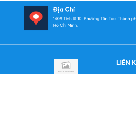
Địa Chỉ
1409 Tỉnh lộ 10, Phường Tân Tạo, Thành p
Hồ Chí Minh.
LIÊN 
TÌM HIỂU THÊM
Bản quyền © 2024
PhươngNamVina