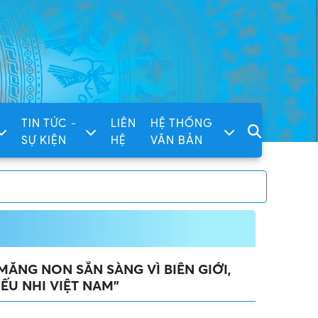
TIN TỨC -
LIÊN
HỆ THỐNG
SỰ KIỆN
HỆ
VĂN BẢN
ĂNG NON SẴN SÀNG VÌ BIÊN GIỚI,
ẾU NHI VIỆT NAM”