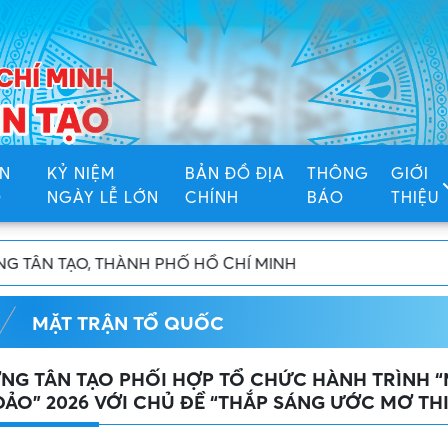
N
KỶ NIỆM
BẢN ĐỒ ĐỊA
THÔNG
GIỚI
Ố
NGÀY LỄ LỚN
CHÍNH
BÁO
THIỆU
MẶT TRẬN TỔ QUỐC
G TÂN TẠO PHỐI HỢP TỔ CHỨC HÀNH TRÌNH “M
ĐẢO” 2026 VỚI CHỦ ĐỀ “THẮP SÁNG ƯỚC MƠ THI