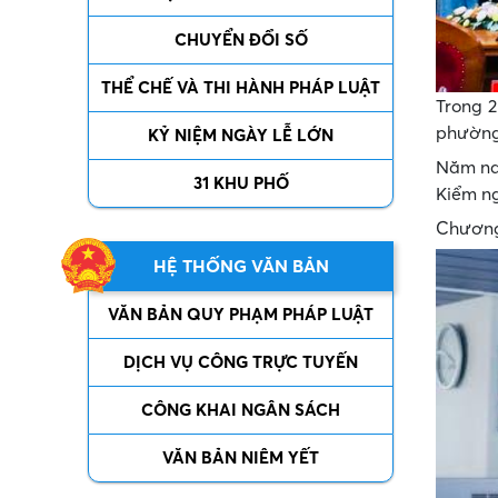
CHUYỂN ĐỔI SỐ
THỂ CHẾ VÀ THI HÀNH PHÁP LUẬT
Trong 2
phường 
KỶ NIỆM NGÀY LỄ LỚN
Năm nay
31 KHU PHỐ
Kiểm ng
Chương 
HỆ THỐNG VĂN BẢN
VĂN BẢN QUY PHẠM PHÁP LUẬT
DỊCH VỤ CÔNG TRỰC TUYẾN
CÔNG KHAI NGÂN SÁCH
VĂN BẢN NIÊM YẾT