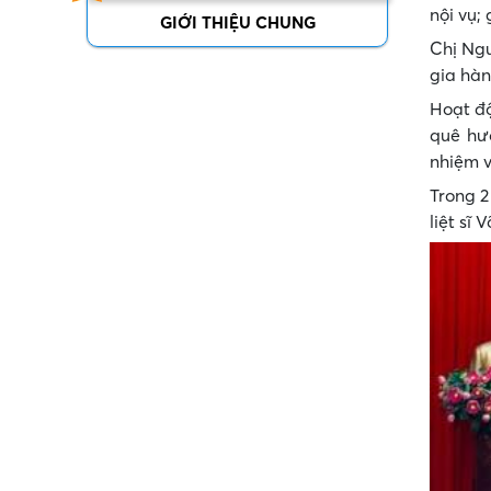
nội vụ;
GIỚI THIỆU CHUNG
Chị Ngu
gia hàn
Hoạt độ
quê hươ
nhiệm v
Trong 2
liệt sĩ