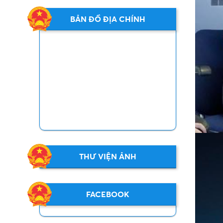
BẢN ĐỒ ĐỊA CHÍNH
THƯ VIỆN ẢNH
FACEBOOK