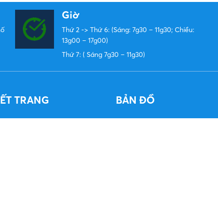
Giờ
hố
Thứ 2 -> Thứ 6: (Sáng: 7g30 – 11g30; Chiều:
13g00 – 17g00)
Thứ 7: ( Sáng 7g30 – 11g30)
KẾT TRANG
BẢN ĐỒ