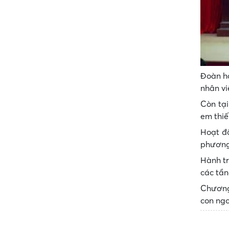
Đoàn hà
nhân vi
Còn tại
em thiế
Hoạt độ
phương 
Hành tr
các tần
Chương 
con ngo