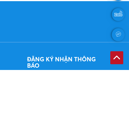
ĐĂNG KÝ NHẬN THÔNG
BÁO
Đăng ký Email của quý vị khi chúng tôi
có thông báo mới sẽ gửi cho quý vị.
ĐĂNG KÝ