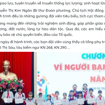
 giao lưu, tuyên truyền về truyền thống lực lượng; sinh hoạt lửa
yễn Thị Kim Ngân (Bí thư Đoàn phường, Chủ tịch Hội đồng Đ
h trình đều là những gương đội viên tiêu biểu, tích cực tham 
ng mang đến những trải nghiệm sinh động, góp phần giáo dụ
ng, đất nước, lòng tự hào dân tộc. Qua đó, các em hiểu r
ụ bảo vệ chủ quyền biển, đảo của Tổ quốc.
 ngày đi hành trình, các bạn đội viên cùng thầy cô tổng ph
 Võ Thị Sáu, tàu kiểm ngư KN 268, KN 290…