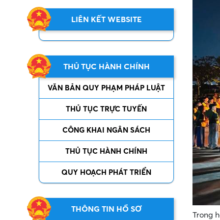
LIÊN KẾT WEBSITE
THỦ TỤC HÀNH CHÍNH
VĂN BẢN QUY PHẠM PHÁP LUẬT
THỦ TỤC TRỰC TUYẾN
CÔNG KHAI NGÂN SÁCH
THỦ TỤC HÀNH CHÍNH
QUY HOẠCH PHÁT TRIỂN
THÔNG TIN HỒ SƠ
Trong h