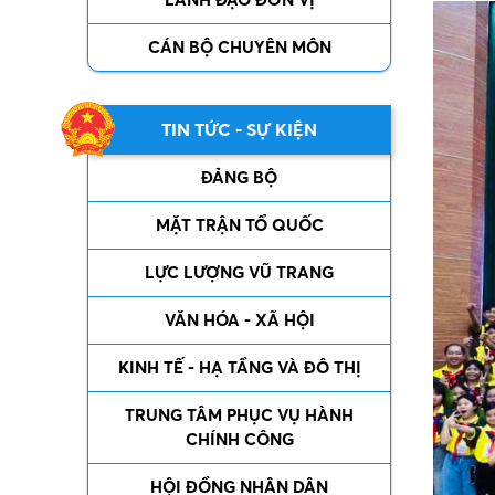
CÁN BỘ CHUYÊN MÔN
TIN TỨC - SỰ KIỆN
ĐẢNG BỘ
MẶT TRẬN TỔ QUỐC
LỰC LƯỢNG VŨ TRANG
VĂN HÓA - XÃ HỘI
KINH TẾ - HẠ TẦNG VÀ ĐÔ THỊ
TRUNG TÂM PHỤC VỤ HÀNH
CHÍNH CÔNG
HỘI ĐỒNG NHÂN DÂN