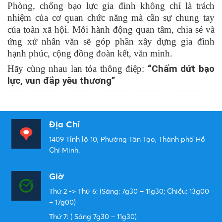
Phòng, chống bạo lực gia đình không chỉ là trách
nhiệm của cơ quan chức năng mà cần sự chung tay
của toàn xã hội. Mỗi hành động quan tâm, chia sẻ và
ứng xử nhân văn sẽ góp phần xây dựng gia đình
hạnh phúc, cộng đồng đoàn kết, văn minh.
Hãy cùng nhau lan tỏa thông điệp:
“Chấm dứt bạo
lực, vun đắp yêu thương”
Địa Chỉ
1409 Tỉnh lộ 10, Phường Tân Tạo, Thành phố Hồ
Chí Minh.
Giờ
Thứ 2 -> Thứ 6: (Sáng: 7g30 – 11g30; Chiều: 13g00
– 17g00)
Thứ 7: ( Sáng 7g30 – 11g30)