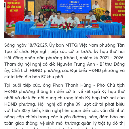
Sáng ngày 18/7/2025, Ủy ban MTTQ Việt Nam phường Tân
Tạo tổ chức Hội nghị tiếp xúc cử tri trước kỳ họp thứ hai
Hội đồng nhân dân phường Khóa I, nhiệm kỳ 2021 - 2026.
Tham dự hội nghị có đ/c Nguyễn Trung Anh - Bí thư Đảng
ủy, Chủ tịch HĐND phường, các Đại biểu HĐND phường và
cử tri trên địa bàn 57 khu phố.
Tại buổi tiếp xúc, ông Phan Thanh Hùng - Phó Chủ tịch
HĐND phường thông tin đến cử tri về kết quả Kỳ họp thứ
nhất và dự kiến nội dung chương trình Kỳ họp thứ hai của
HĐND phường. Hội nghị đã nghe 09 lượt cử tri phát biểu
với hơn 30 ý kiến, kiến nghị liên quan đến các vấn đề như:
nâng cấp chỉnh trang các tuyến đường, hẻm, đảm bảo an
toàn giao thông; vệ sinh môi trường; quản lý trật tự đô thị