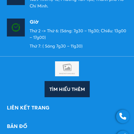
Chí Minh.
Giờ
Thứ 2 -> Thứ 6: (Sáng: 7g30 – 11g30; Chiều: 13g00
– 17g00)
Thứ 7: ( Sáng 7g30 – 11g30)
TÌM HIỂU THÊM
LIÊN KẾT TRANG
BẢN ĐỒ