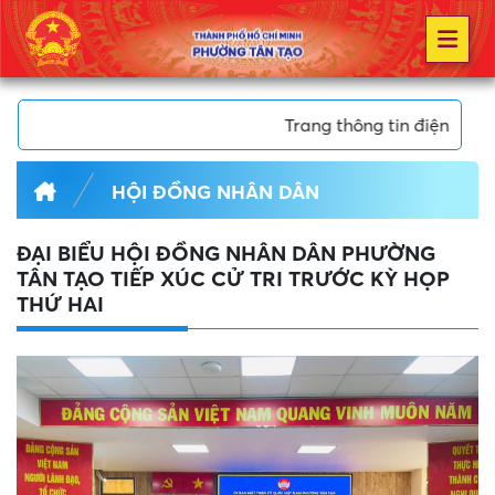
Trang thông tin điện tử Phường T
HỘI ĐỒNG NHÂN DÂN
ĐẠI BIỂU HỘI ĐỒNG NHÂN DÂN PHƯỜNG
TÂN TẠO TIẾP XÚC CỬ TRI TRƯỚC KỲ HỌP
THỨ HAI