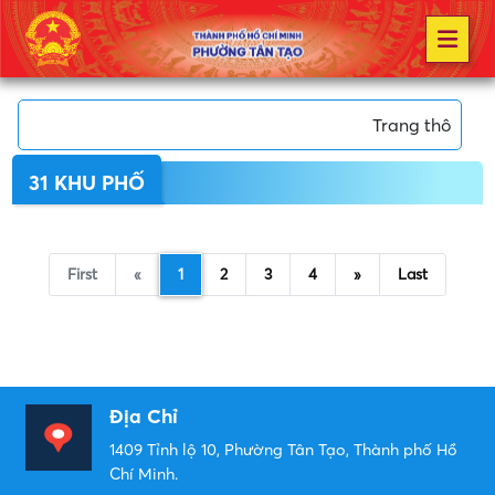
Trang thông tin 
31 KHU PHỐ
First
«
1
2
3
4
»
Last
Địa Chỉ
1409 Tỉnh lộ 10, Phường Tân Tạo, Thành phố Hồ
Chí Minh.