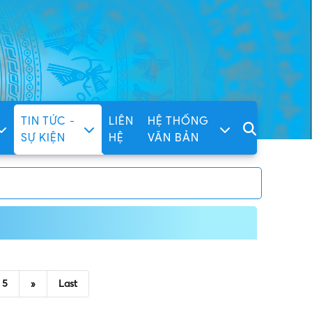
TIN TỨC -
LIÊN
HỆ THỐNG
SỰ KIỆN
HỆ
VĂN BẢN
5
»
Last