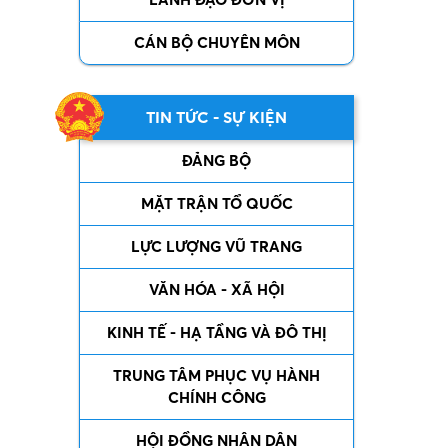
CÁN BỘ CHUYÊN MÔN
TIN TỨC - SỰ KIỆN
ĐẢNG BỘ
MẶT TRẬN TỔ QUỐC
LỰC LƯỢNG VŨ TRANG
VĂN HÓA - XÃ HỘI
KINH TẾ - HẠ TẦNG VÀ ĐÔ THỊ
TRUNG TÂM PHỤC VỤ HÀNH
CHÍNH CÔNG
HỘI ĐỒNG NHÂN DÂN