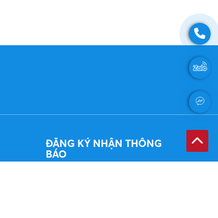
ĐĂNG KÝ NHẬN THÔNG
BÁO
Đăng ký Email của quý vị khi chúng tôi
có thông báo mới sẽ gửi cho quý vị.
ĐĂNG KÝ