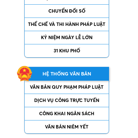
CHUYỂN ĐỔI SỐ
THỂ CHẾ VÀ THI HÀNH PHÁP LUẬT
KỶ NIỆM NGÀY LỄ LỚN
31 KHU PHỐ
HỆ THỐNG VĂN BẢN
VĂN BẢN QUY PHẠM PHÁP LUẬT
DỊCH VỤ CÔNG TRỰC TUYẾN
CÔNG KHAI NGÂN SÁCH
VĂN BẢN NIÊM YẾT