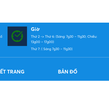
Giờ
hố
Thứ 2 -> Thứ 6: (Sáng: 7g30 – 11g30; Chiều:
13g00 – 17g00)
Thứ 7: ( Sáng 7g30 – 11g30)
KẾT TRANG
BẢN ĐỒ