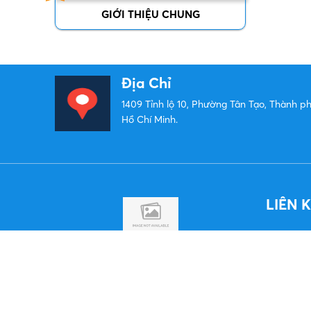
GIỚI THIỆU CHUNG
Địa Chỉ
1409 Tỉnh lộ 10, Phường Tân Tạo, Thành p
Hồ Chí Minh.
LIÊN 
TÌM HIỂU THÊM