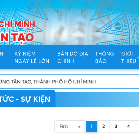
N
KỶ NIỆM
BẢN ĐỒ ĐỊA
THÔNG
GIỚI
Ố
NGÀY LỄ LỚN
CHÍNH
BÁO
THIỆU
 PHỐ HỒ CHÍ MINH
TỨC - SỰ KIỆN
First
«
1
2
3
4