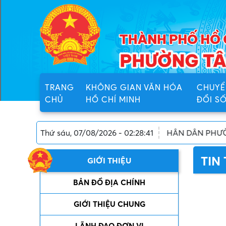
TRANG
KHÔNG GIAN VĂN HÓA
CHUYỂ
CHỦ
HỒ CHÍ MINH
ĐỔI S
Thứ sáu, 07/08/2026 - 02:28:41
ỦY BAN NHÂN DÂN PHƯỜNG TÂN TẠO, THÀNH
TIN 
GIỚI THIỆU
BẢN ĐỒ ĐỊA CHÍNH
GIỚI THIỆU CHUNG
LÃNH ĐẠO ĐƠN VỊ