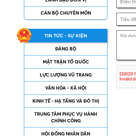
CÁN BỘ CHUYÊN MÔN
TIN TỨC - SỰ KIỆN
ĐẢNG BỘ
MẶT TRẬN TỔ QUỐC
LỰC LƯỢNG VŨ TRANG
VĂN HÓA - XÃ HỘI
KINH TẾ - HẠ TẦNG VÀ ĐÔ THỊ
TRUNG TÂM PHỤC VỤ HÀNH
CHÍNH CÔNG
HỘI ĐỒNG NHÂN DÂN