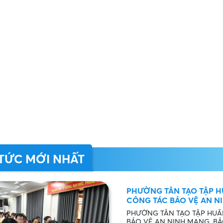
 TỨC MỚI NHẤT
PHƯỜNG TÂN TẠO TẬP H
CÔNG TÁC BẢO VỆ AN NI
DỮ LIỆU NĂM 2026
PHƯỜNG TÂN TẠO TẬP HUẤ
BẢO VỆ AN NINH MẠNG, BẢ