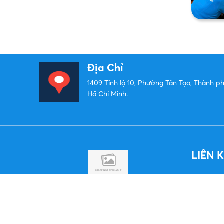
Địa Chỉ
1409 Tỉnh lộ 10, Phường Tân Tạo, Thành p
Hồ Chí Minh.
LIÊN 
TÌM HIỂU THÊM