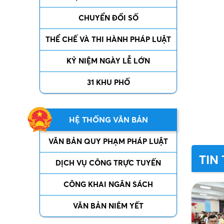
CHUYỂN ĐỔI SỐ
THỂ CHẾ VÀ THI HÀNH PHÁP LUẬT
KỶ NIỆM NGÀY LỄ LỚN
31 KHU PHỐ
HỆ THỐNG VĂN BẢN
VĂN BẢN QUY PHẠM PHÁP LUẬT
TIN
DỊCH VỤ CÔNG TRỰC TUYẾN
CÔNG KHAI NGÂN SÁCH
VĂN BẢN NIÊM YẾT