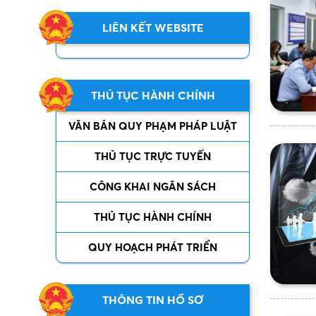
LIÊN KẾT WEBSITE
THỦ TỤC HÀNH CHÍNH
VĂN BẢN QUY PHẠM PHÁP LUẬT
THỦ TỤC TRỰC TUYẾN
CÔNG KHAI NGÂN SÁCH
THỦ TỤC HÀNH CHÍNH
QUY HOẠCH PHÁT TRIỂN
THÔNG TIN HỒ SƠ