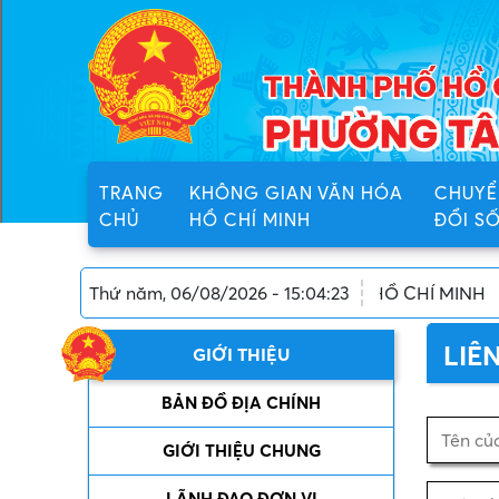
TRANG
KHÔNG GIAN VĂN HÓA
CHUYỂ
CHỦ
HỒ CHÍ MINH
ĐỔI S
O, THÀNH PHỐ HỒ CHÍ MINH
Thứ năm, 06/08/2026 - 15:04:23
LIÊ
GIỚI THIỆU
BẢN ĐỒ ĐỊA CHÍNH
GIỚI THIỆU CHUNG
LÃNH ĐẠO ĐƠN VỊ