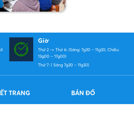
Giờ
hố
Thứ 2 -> Thứ 6: (Sáng: 7g30 – 11g30; Chiều:
13g00 – 17g00)
Thứ 7: ( Sáng 7g30 – 11g30)
KẾT TRANG
BẢN ĐỒ