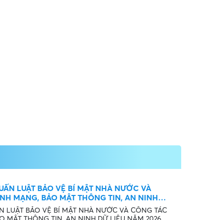
UẤN LUẬT BẢO VỆ BÍ MẬT NHÀ NƯỚC VÀ
NH MẠNG, BẢO MẬT THÔNG TIN, AN NINH
N LUẬT BẢO VỆ BÍ MẬT NHÀ NƯỚC VÀ CÔNG TÁC
O MẬT THÔNG TIN, AN NINH DỮ LIỆU NĂM 2026