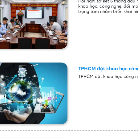
Hội nghị sơ kết 6 tháng đầu 
khoa học, công nghệ, đổi mớ
trọng tâm nhằm triển khai h
TPHCM đặt khoa học công
TPHCM đặt khoa học công n