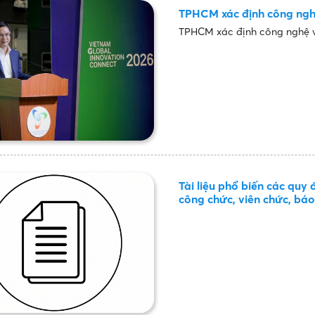
TPHCM xác định công nghệ
TPHCM xác định công nghệ v
Tài liệu phổ biến các quy 
công chức, viên chức, báo
luật, tập huấn viên, hòa g
giáo dục pháp luật, tổ ch