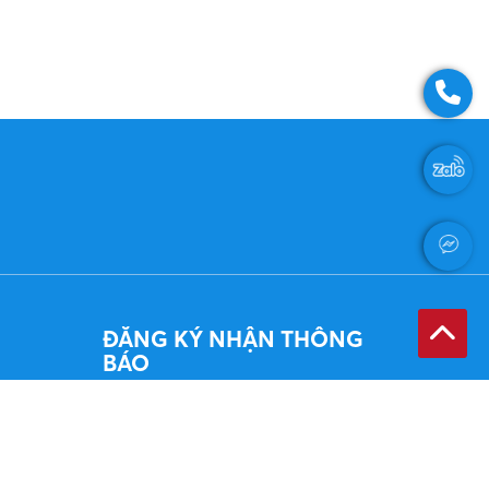
ĐĂNG KÝ NHẬN THÔNG
BÁO
Đăng ký Email của quý vị khi chúng tôi
có thông báo mới sẽ gửi cho quý vị.
ĐĂNG KÝ