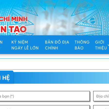
N
KỶ NIỆM
BẢN ĐỒ ĐỊA
THÔNG
GIỚI
Ố
NGÀY LỄ LỚN
CHÍNH
BÁO
THIỆU
N HỆ