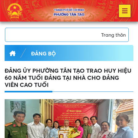
Trang thông tin điện tử Phườ
ĐẢNG BỘ
ĐẢNG ỦY PHƯỜNG TÂN TẠO TRAO HUY HIỆU
60 NĂM TUỔI ĐẢNG TẠI NHÀ CHO ĐẢNG
VIÊN CAO TUỔI