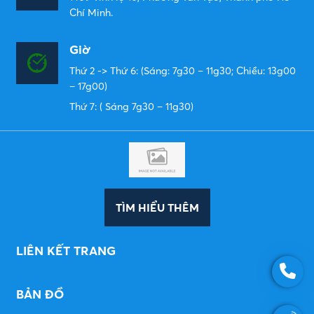
Chí Minh.
Giờ
Thứ 2 -> Thứ 6: (Sáng: 7g30 – 11g30; Chiều: 13g00
– 17g00)
Thứ 7: ( Sáng 7g30 – 11g30)
TÌM HIỂU THÊM
LIÊN KẾT TRANG
BẢN ĐỒ