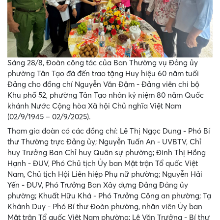
Sáng 28/8, Đoàn công tác của Ban Thường vụ Đảng ủy
phường Tân Tạo đã đến trao tặng Huy hiệu 60 năm tuổi
Đảng cho đồng chí Nguyễn Văn Đậm - Đảng viên chi bộ
Khu phố 52, phường Tân Tạo nhân kỷ niệm 80 năm Quốc
khánh Nước Cộng hòa Xã hội Chủ nghĩa Việt Nam
(02/9/1945 – 02/9/2025).
Tham gia đoàn có các đồng chí: Lê Thị Ngọc Dung - Phó Bí
thư Thường trực Đảng ủy; Nguyễn Tuấn An - UVBTV, Chỉ
huy Trưởng Ban Chỉ huy Quân sự phường; Đinh Thị Hồng
Hạnh - ĐUV, Phó Chủ tịch Ủy ban Mặt trận Tổ quốc Việt
Nam, Chủ tịch Hội Liên hiệp Phụ nữ phường; Nguyễn Hải
Yến - ĐUV, Phó Trưởng Ban Xây dựng Đảng Đảng ủy
phường; Khuất Hữu Khá - Phó Trưởng Công an phường; Tạ
Khánh Duy - Phó Bí thư Đoàn phường, nhân viên Ủy ban
Mặt trận Tổ quốc Việt Nam phường; Lê Văn Trưởng - Bí thư