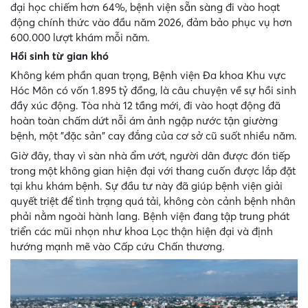
đại học chiếm hơn 64%, bệnh viện sẵn sàng đi vào hoạt
động chính thức vào đầu năm 2026, đảm bảo phục vụ hơn
600.000 lượt khám mỗi năm.
Hồi sinh từ gian khó
Không kém phần quan trọng, Bệnh viện Đa khoa Khu vực
Hóc Môn có vốn 1.895 tỷ đồng, là câu chuyện về sự hồi sinh
đầy xúc động. Tòa nhà 12 tầng mới, đi vào hoạt động đã
hoàn toàn chấm dứt nỗi ám ảnh ngập nước tận giường
bệnh, một "đặc sản" cay đắng của cơ sở cũ suốt nhiều năm.
Giờ đây, thay vì sàn nhà ẩm ướt, người dân được đón tiếp
trong một không gian hiện đại với thang cuốn được lắp đặt
tại khu khám bệnh. Sự đầu tư này đã giúp bệnh viện giải
quyết triệt để tình trạng quá tải, không còn cảnh bệnh nhân
phải nằm ngoài hành lang. Bệnh viện đang tập trung phát
triển các mũi nhọn như khoa Lọc thận hiện đại và định
hướng mạnh mẽ vào Cấp cứu Chấn thương.