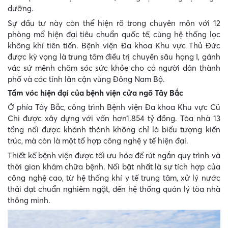
dưỡng.
Sự đầu tư này còn thể hiện rõ trong chuyên môn với 12
phòng mổ hiện đại tiêu chuẩn quốc tế, cùng hệ thống lọc
không khí tiên tiến. Bệnh viện Đa khoa Khu vực Thủ Đức
được kỳ vọng là trung tâm điều trị chuyên sâu hạng I, gánh
vác sứ mệnh chăm sóc sức khỏe cho cả người dân thành
phố và các tỉnh lân cận vùng Đông Nam Bộ.
Tầm vóc hiện đại của bệnh viện cửa ngõ Tây Bắc
Ở phía Tây Bắc, công trình Bệnh viện Đa khoa Khu vực Củ
Chi được xây dựng với vốn hơn1.854 tỷ đồng. Tòa nhà 13
tầng nổi được khánh thành không chỉ là biểu tượng kiến
trúc, mà còn là một tổ hợp công nghệ y tế hiện đại.
Thiết kế bệnh viện được tối ưu hóa để rút ngắn quy trình và
thời gian khám chữa bệnh. Nổi bật nhất là sự tích hợp của
công nghệ cao, từ hệ thống khí y tế trung tâm, xử lý nước
thải đạt chuẩn nghiêm ngặt, đến hệ thống quản lý tòa nhà
thông minh.