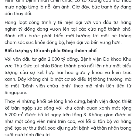
Hình ảnh bệnh nhân chen chúc, cơ sở xuống cấp mỗi mùa
mưa ngập từng là nỗi ám ảnh. Giờ đây, bức tranh ấy đang
dần thay đổi.
Hàng loạt công trình y tế hiện đại với vốn đầu tư hàng
nghìn tỷ đồng đang vươn lên tại các cửa ngõ thành phố,
đánh dấu bước phát triển mới hướng tới một hệ thống
chăm sóc sức khỏe đồng bộ, hiện đại và bền vững hơn.
Biểu tượng y tế xanh phía Đông thành phố
Với vốn đầu tư gần 2.000 tỷ đồng
Bệnh viện Đa khoa Khu
,
vực Thủ Đức tại phía Đông thành phố nổi lên như một biểu
tượng của sự kết hợp hài hòa giữa y khoa và kiến trúc
xanh. Đây không chỉ là một cơ sở điều trị thông thường, mà
là một "bệnh viện chữa lành" theo mô hình tiên tiến từ
Singapore.
Thay vì những khối bê tông khô cứng, bệnh viện được thiết
kế tràn ngập sức sống với khu cảnh quan xanh mát rộng
6.200 m² được bố trí ngay trên tầng 3. Không gian được ví
như một công viên mini trên cao, với lối đi tản bộ và hàng
ghế, tạo sự thư thái, xoa dịu người bệnh và thân nhân trong
suốt quá trình điều trị.