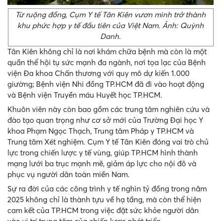
Từ ruộng đồng, Cụm Y tế Tân Kiên vươn mình trở thành
khu phức hợp y tế đầu tiên của Việt Nam. Ảnh: Quỳnh
Danh.
Tân Kiên không chỉ là nơi khám chữa bệnh mà còn là một
quần thể hội tụ sức mạnh đa ngành, nơi tọa lạc của Bệnh
viện Đa khoa Chấn thương với quy mô dự kiến 1.000
giường; Bệnh viện Nhi đồng TP.HCM đã đi vào hoạt động
và Bệnh viện Truyền máu Huyết học TP.HCM.
Khuôn viên này còn bao gồm các trung tâm nghiên cứu và
đào tạo quan trọng như cơ sở mới của Trường Đại học Y
khoa Phạm Ngọc Thạch, Trung tâm Pháp y TP.HCM và
Trung tâm Xét nghiệm. Cụm Y tế Tân Kiên đóng vai trò chủ
lực trong chiến lược y tế vùng, giúp TP.HCM hình thành
mạng lưới ba trục mạnh mẽ, giảm áp lực cho nội đô và
phục vụ người dân toàn miền Nam.
Sự ra đời của các công trình y tế nghìn tỷ đồng trong năm
2025 không chỉ là thành tựu về hạ tầng, mà còn thể hiện
cam kết của TP.HCM trong việc đặt sức khỏe người dân