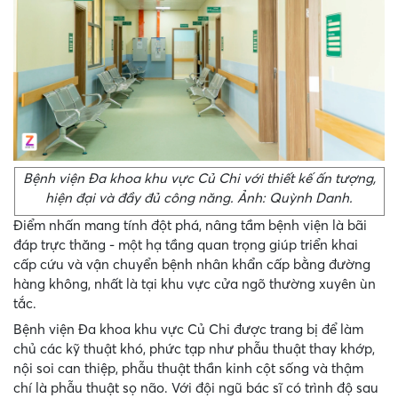
Bệnh viện Đa khoa khu vực Củ Chi với thiết kế ấn tượng,
hiện đại và đầy đủ công năng. Ảnh: Quỳnh Danh.
Điểm nhấn mang tính đột phá, nâng tầm bệnh viện là bãi
đáp trực thăng - một hạ tầng quan trọng giúp triển khai
cấp cứu và vận chuyển bệnh nhân khẩn cấp bằng đường
hàng không, nhất là tại khu vực cửa ngõ thường xuyên ùn
tắc.
Bệnh viện Đa khoa khu vực Củ Chi được trang bị để làm
chủ các kỹ thuật khó, phức tạp như phẫu thuật thay khớp,
nội soi can thiệp, phẫu thuật thần kinh cột sống và thậm
chí là phẫu thuật sọ não. Với đội ngũ bác sĩ có trình độ sau