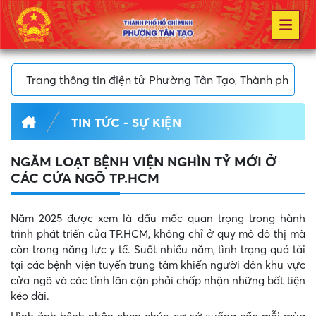
, Thành phố Hồ Chí Minh
TIN TỨC - SỰ KIỆN
NGẮM LOẠT BỆNH VIỆN NGHÌN TỶ MỚI Ở
CÁC CỬA NGÕ TP.HCM
Năm 2025 được xem là dấu mốc quan trọng trong hành
trình phát triển của TP.HCM, không chỉ ở quy mô đô thị mà
còn trong năng lực y tế. Suốt nhiều năm, tình trạng quá tải
tại các bệnh viện tuyến trung tâm khiến người dân khu vực
cửa ngõ và các tỉnh lân cận phải chấp nhận những bất tiện
kéo dài.