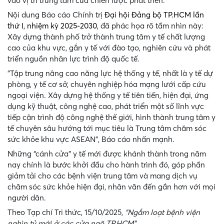
vào vị trí trung tâm của chiến lược phát triển.
Nội dung Báo cáo Chính trị
Đại hội Đảng bộ TP.HCM lần
thứ I, nhiệm kỳ 2025-2030
, đã phác họa rõ tầm nhìn này:
Xây dựng thành phố trở thành trung tâm y tế chất lượng
cao của khu vực, gắn y tế với đào tạo, nghiên cứu và phát
triển nguồn nhân lực trình độ quốc tế.
"Tập trung nâng cao năng lực hệ thống y tế, nhất là y tế dự
phòng, y tế cơ sở, chuyên nghiệp hóa mạng lưới cấp cứu
ngoại viện. Xây dựng hệ thống y tế tiên tiến, hiện đại, ứng
dụng kỹ thuật, công nghệ cao, phát triển một số lĩnh vực
tiếp cận trình độ công nghệ thế giới, hình thành trung tâm y
tế chuyên sâu hướng tới mục tiêu là Trung tâm chăm sóc
sức khỏe khu vực ASEAN", Báo cáo nhấn mạnh.
Những “cánh cửa” y tế mới được khánh thành trong năm
nay chính là bước khởi đầu cho hành trình đó, góp phần
giảm tải cho các bệnh viện trung tâm và mang dịch vụ
chăm sóc sức khỏe hiện đại, nhân văn đến gần hơn với mọi
người dân.
Theo Tạp chí Tri thức, 15/10/2025,
"Ngắm loạt bệnh viện
nghìn tỷ mới ở các cửa ngõ TP.HCM"