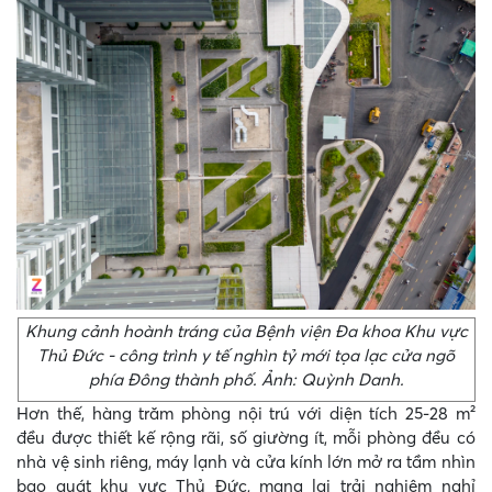
Khung cảnh hoành tráng của Bệnh viện Đa khoa Khu vực
Thủ Đức - công trình y tế nghìn tỷ mới tọa lạc cửa ngõ
phía Đông thành phố. Ảnh: Quỳnh Danh.
Hơn thế, hàng trăm phòng nội trú với diện tích 25-28 m²
đều được thiết kế rộng rãi, số giường ít, mỗi phòng đều có
nhà vệ sinh riêng, máy lạnh và cửa kính lớn mở ra tầm nhìn
bao quát khu vực Thủ Đức, mang lại trải nghiệm nghỉ