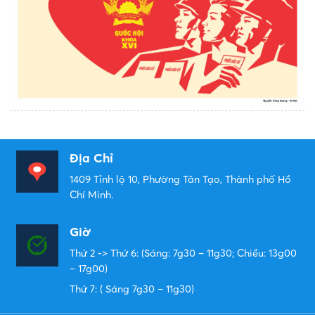
Địa Chỉ
1409 Tỉnh lộ 10, Phường Tân Tạo, Thành phố Hồ
Chí Minh.
Giờ
Thứ 2 -> Thứ 6: (Sáng: 7g30 – 11g30; Chiều: 13g00
– 17g00)
Thứ 7: ( Sáng 7g30 – 11g30)