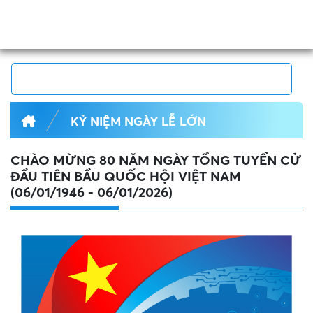
KỶ NIỆM NGÀY LỄ LỚN
CHÀO MỪNG 80 NĂM NGÀY TỔNG TUYỂN CỬ
ĐẦU TIÊN BẦU QUỐC HỘI VIỆT NAM
(06/01/1946 - 06/01/2026)