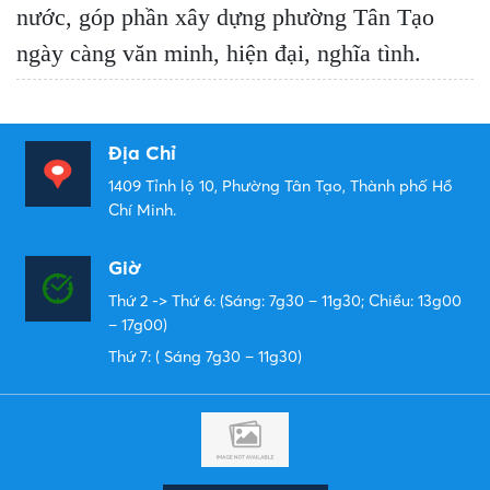
nước, góp phần xây dựng phường Tân Tạo
ngày càng văn minh, hiện đại, nghĩa tình.
Địa Chỉ
1409 Tỉnh lộ 10, Phường Tân Tạo, Thành phố Hồ
Chí Minh.
Giờ
Thứ 2 -> Thứ 6: (Sáng: 7g30 – 11g30; Chiều: 13g00
– 17g00)
Thứ 7: ( Sáng 7g30 – 11g30)