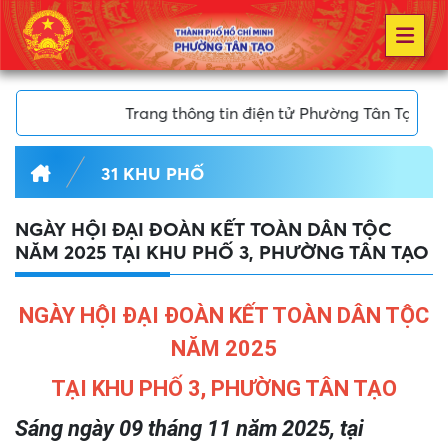
ng thông tin điện tử Phường Tân Tạo, Thành phố Hồ Chí Min
31 KHU PHỐ
NGÀY HỘI ĐẠI ĐOÀN KẾT TOÀN DÂN TỘC
NĂM 2025 TẠI KHU PHỐ 3, PHƯỜNG TÂN TẠO
NGÀY HỘI ĐẠI ĐOÀN KẾT TOÀN DÂN TỘC
NĂM 2025
TẠI KHU PHỐ 3, PHƯỜNG TÂN TẠO
Sáng ngày 09 tháng 11 năm 2025, tại