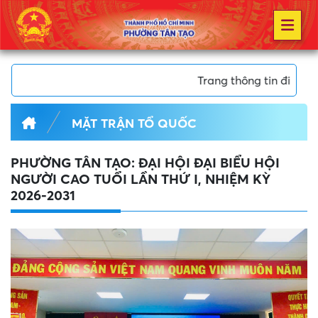
Trang thông tin điện tử Phường 
MẶT TRẬN TỔ QUỐC
PHƯỜNG TÂN TẠO: ĐẠI HỘI ĐẠI BIỂU HỘI
NGƯỜI CAO TUỔI LẦN THỨ I, NHIỆM KỲ
2026-2031