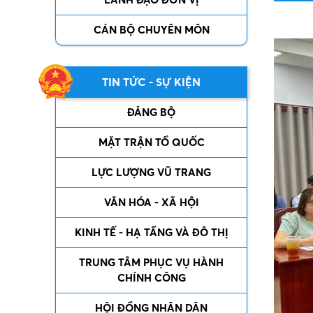
CÁN BỘ CHUYÊN MÔN
TIN TỨC - SỰ KIỆN
ĐẢNG BỘ
MẶT TRẬN TỔ QUỐC
LỰC LƯỢNG VŨ TRANG
VĂN HÓA - XÃ HỘI
KINH TẾ - HẠ TẦNG VÀ ĐÔ THỊ
TRUNG TÂM PHỤC VỤ HÀNH
CHÍNH CÔNG
HỘI ĐỒNG NHÂN DÂN