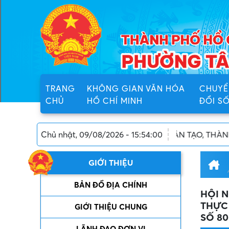
TRANG
KHÔNG GIAN VĂN HÓA
CHUYỂ
CHỦ
HỒ CHÍ MINH
ĐỔI S
 PHƯỜNG TÂN TẠO, THÀNH PHỐ HỒ CHÍ MINH
Chủ nhật, 09/08/2026 - 15:54:00
GIỚI THIỆU
BẢN ĐỒ ĐỊA CHÍNH
HỘI N
THỰC 
GIỚI THIỆU CHUNG
SỐ 8
LÃNH ĐẠO ĐƠN VỊ