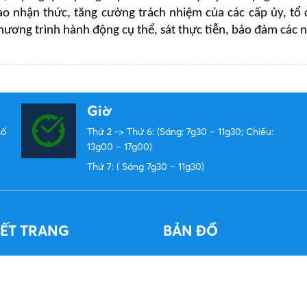
o nhận thức, tăng cường trách nhiệm của các cấp ủy, tổ c
ương trình hành động cụ thể, sát thực tiễn, bảo đảm các n
Giờ
hố
Thứ 2 -> Thứ 6: (Sáng: 7g30 – 11g30; Chiều:
13g00 – 17g00)
Thứ 7: ( Sáng 7g30 – 11g30)
KẾT TRANG
BẢN ĐỒ