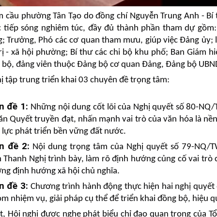
ểm cầu phường Tân Tạo do đồng chí Nguyễn Trung Anh - Bí
c tiếp sóng nghiêm túc, đầy đủ thành phần tham dự gồm:
; Trưởng, Phó các cơ quan tham mưu, giúp việc Đảng ủy; 
rị - xã hội phường; Bí thư các chi bộ khu phố; Ban Giám h
n bộ, đảng viên thuộc Đảng bộ cơ quan Đảng, Đảng bộ UB
ị tập trung triển khai 03 chuyên đề trọng tâm:
n đề 1:
Những nội dung cốt lõi của Nghị quyết số 80-NQ/
ăn Quyết truyền đạt, nhấn mạnh vai trò của văn hóa là nền 
 lực phát triển bền vững đất nước.
n đề 2:
Nội dung trọng tâm của Nghị quyết số 79-NQ/TW
Thanh Nghị trình bày, làm rõ định hướng củng cố vai trò 
ờng định hướng xã hội chủ nghĩa.
n đề 3:
Chương trình hành động thực hiện hai nghị quyết 
m nhiệm vụ, giải pháp cụ thể để triển khai đồng bộ, hiệu qu
t, Hội nghị được nghe phát biểu chỉ đạo quan trọng của T