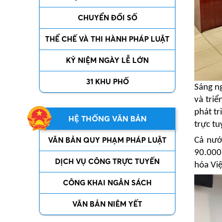
CHUYỂN ĐỔI SỐ
THỂ CHẾ VÀ THI HÀNH PHÁP LUẬT
KỶ NIỆM NGÀY LỄ LỚN
31 KHU PHỐ
Sáng n
và tri
phát tr
HỆ THỐNG VĂN BẢN
trực tu
VĂN BẢN QUY PHẠM PHÁP LUẬT
Cả nướ
90.000 
DỊCH VỤ CÔNG TRỰC TUYẾN
hóa Vi
CÔNG KHAI NGÂN SÁCH
VĂN BẢN NIÊM YẾT