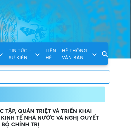
TIN TỨC -
LIÊN
HỆ THỐNG
SỰ KIỆN
HỆ
VĂN BẢN
TẬP, QUÁN TRIỆT VÀ TRIỂN KHAI
 KINH TẾ NHÀ NƯỚC VÀ NGHỊ QUYẾT
A BỘ CHÍNH TRỊ