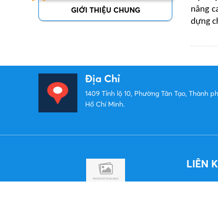
nâng ca
GIỚI THIỆU CHUNG
dựng ch
Địa Chỉ
1409 Tỉnh lộ 10, Phường Tân Tạo, Thành p
Hồ Chí Minh.
LIÊN 
TÌM HIỂU THÊM