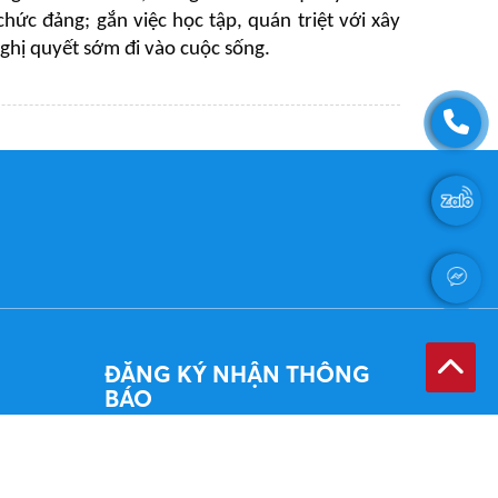
hức đảng; gắn việc học tập, quán triệt với xây
ghị quyết sớm đi vào cuộc sống.
ĐĂNG KÝ NHẬN THÔNG
BÁO
Đăng ký Email của quý vị khi chúng tôi
có thông báo mới sẽ gửi cho quý vị.