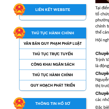
Tại đi
LIÊN KẾT WEBSITE
tổ chứ
phường
chính t
thể cá
THỦ TỤC HÀNH CHÍNH
Hội ngh
VĂN BẢN QUY PHẠM PHÁP LUẬT
Chuyê
THỦ TỤC TRỰC TUYẾN
Trịnh V
CÔNG KHAI NGÂN SÁCH
là động
Chuyê
THỦ TỤC HÀNH CHÍNH
Nguyễn 
QUY HOẠCH PHÁT TRIỂN
thị trư
Chuyê
các nhó
THÔNG TIN HỒ SƠ
Đặc biệ