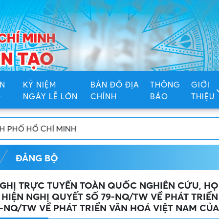
N
KỶ NIỆM
BẢN ĐỒ ĐỊA
THÔNG
GIỚI
Ố
NGÀY LỄ LỚN
CHÍNH
BÁO
THIỆU
ĐẢNG BỘ
GHỊ TRỰC TUYẾN TOÀN QUỐC NGHIÊN CỨU, HỌC 
HIỆN NGHỊ QUYẾT SỐ 79-NQ/TW VỀ PHÁT TRIỂN
0-NQ/TW VỀ PHÁT TRIỂN VĂN HOÁ VIỆT NAM CỦ