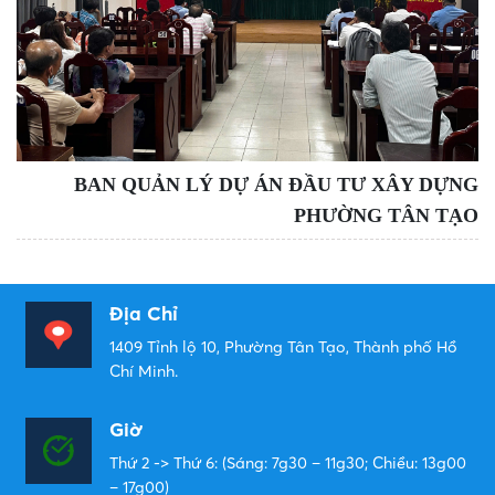
BAN QUẢN LÝ DỰ ÁN ĐẦU TƯ XÂY DỰNG
PHƯỜNG TÂN TẠO
Địa Chỉ
1409 Tỉnh lộ 10, Phường Tân Tạo, Thành phố Hồ
Chí Minh.
Giờ
Thứ 2 -> Thứ 6: (Sáng: 7g30 – 11g30; Chiều: 13g00
– 17g00)