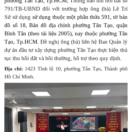
phường Tân Tạo, Tp.HCM
; Thông báo thu hồi đất số
791/TB-UBND đối với trường hợp ông (bà) Lê Trí
Sử
sử dụng
sử dụng thuộc một phần thửa
591
, tờ bản
đồ số
18
,
Bản đồ địa chính phường Tân Tạo, quận
Bình Tân (theo tài liệu 2005), nay thuộc phường Tân
Tạo, Tp.HCM
.
Đề nghị ông (bà) liên hệ Ban Quản lý
dự án đầu tư xây dựng phường Tân Tạo thực hiện thủ
tục thu hồi đất và bồi thường, hỗ trợ theo quy định.
Địa chỉ:
1423 Tỉnh lộ 10, phường Tân Tạo, Thành phồ
Hồ Chí Minh.