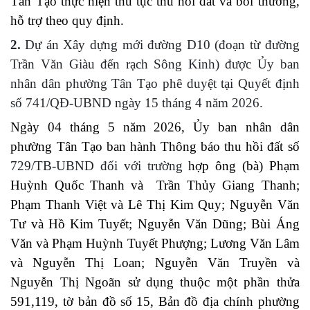
Tân Tạo thực hiện thủ tục thu hồi đất và bồi thường,
hỗ trợ theo quy định.
2.
Dự án Xây dựng mới đường D10 (đoạn từ đường
Trần Văn Giàu đến rạch Sông Kinh) được Ủy ban
nhân dân phường Tân Tạo phê duyệt tại Quyết định
số 741/QĐ-UBND ngày 15 tháng 4 năm 2026
.
Ngày 04 tháng 5 năm 2026, Ủy ban nhân dân
phường Tân Tạo ban hành Thông báo thu hồi đất số
729/TB-UBND đối với trường
hợp ông (bà) Phạm
Huỳnh Quốc Thanh và Trần Thủy Giang Thanh;
Phạm Thanh Việt và Lê Thị Kim Quy; Nguyễn Văn
Tư và Hồ Kim Tuyết; Nguyễn Văn Dũng; Bùi Áng
Văn và Phạm Huỳnh Tuyết Phượng; Lương Văn Lâm
và Nguyễn Thị Loan; Nguyễn Văn Truyền và
Nguyễn Thị Ngoãn sử dụng thuộc một phần thửa
591,119
, tờ bản đồ số
15
,
Bản đồ địa chính phường