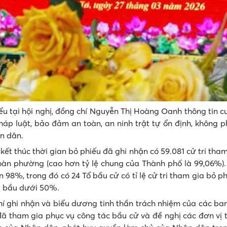
ểu tại hội nghị, đồng chí Nguyễn Thị Hoàng Oanh thông tin 
áp luật, bảo đảm an toàn, an ninh trật tự ổn định, không p
n dân.
 kết thúc thời gian bỏ phiếu đã ghi nhận có 59.081 cử tri tham
toàn phường (cao hơn tỷ lệ chung của Thành phố là 99,06%). T
n 98%, trong đó có 24 Tổ bầu cử có tỉ lệ cử tri tham gia bỏ p
đi bầu dưới 50%.
í ghi nhận và biểu dương tinh thần trách nhiệm của các ban
ã tham gia phục vụ công tác bầu cử và đề nghị các đơn vị t