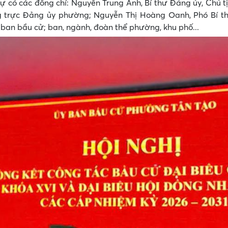
 có các đồng chí: Nguyễn Trung Anh, Bí thư Đảng ủy, Chủ 
 trực Đảng ủy phường; Nguyễn Thị Hoàng Oanh, Phó Bí t
 ban bầu cử; ban, ngành, đoàn thể phường, khu phố...