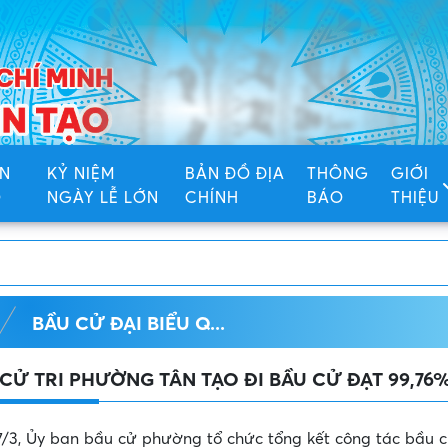
N
KỶ NIỆM
BẢN ĐỒ ĐỊA
THÔNG
GIỚI
Ố
NGÀY LỄ LỚN
CHÍNH
BÁO
THIỆU
Trang thông tin đi
BẦU CỬ ĐẠI BIỂU Q...
 CỬ TRI PHƯỜNG TÂN TẠO ĐI BẦU CỬ ĐẠT 99,76
7/3, Ủy ban bầu cử phường tổ chức tổng kết công tác bầu 