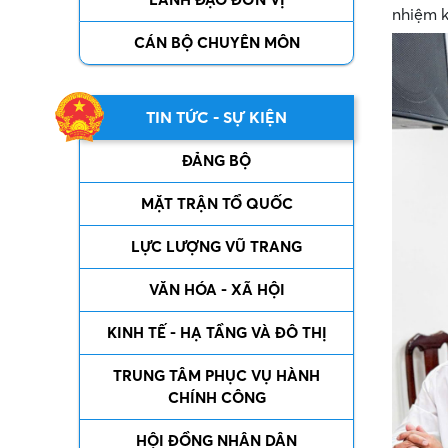
nhiệm k
CÁN BỘ CHUYÊN MÔN
TIN TỨC - SỰ KIỆN
ĐẢNG BỘ
MẶT TRẬN TỔ QUỐC
LỰC LƯỢNG VŨ TRANG
VĂN HÓA - XÃ HỘI
KINH TẾ - HẠ TẦNG VÀ ĐÔ THỊ
TRUNG TÂM PHỤC VỤ HÀNH
CHÍNH CÔNG
HỘI ĐỒNG NHÂN DÂN