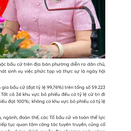
cuộc bầu cử trên địa bàn phường diễn ra dân chủ,
hát sinh vụ việc phức tạp và thực sự là ngày hội
 gia bầu cử (đạt tỷ lệ 99,76%) trên tổng số 59.223
ất cả 34 khu vực bỏ phiếu đều có tỷ lệ cử tri đi
hiếu đạt 100%; không có khu vực bỏ phiếu có tỷ lệ
, ngành, đoàn thể, các Tổ bầu cử và toàn thể lực
iếp tục quan tâm công tác tuyên truyền, củng cố