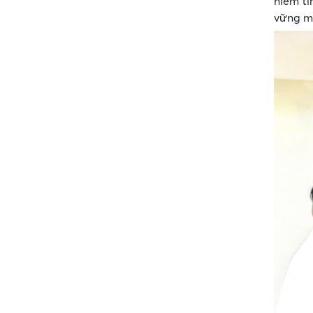
niềm t
vững m