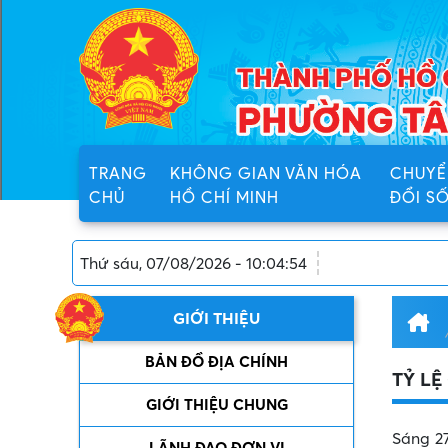
TRANG
KHÔNG GIAN VĂN HÓA
CHUYỂ
CHỦ
HỒ CHÍ MINH
ĐỔI S
Thứ sáu, 07/08/2026 - 10:04:54
GIỚI THIỆU
BẢN ĐỒ ĐỊA CHÍNH
TỶ LỆ
GIỚI THIỆU CHUNG
Sáng 2
LÃNH ĐẠO ĐƠN VỊ