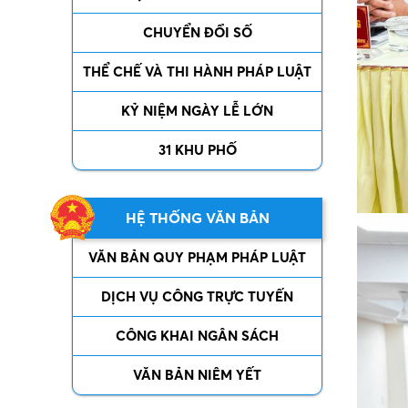
CHUYỂN ĐỔI SỐ
THỂ CHẾ VÀ THI HÀNH PHÁP LUẬT
KỶ NIỆM NGÀY LỄ LỚN
31 KHU PHỐ
HỆ THỐNG VĂN BẢN
VĂN BẢN QUY PHẠM PHÁP LUẬT
DỊCH VỤ CÔNG TRỰC TUYẾN
CÔNG KHAI NGÂN SÁCH
VĂN BẢN NIÊM YẾT