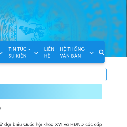
TIN TỨC -
LIÊN
HỆ THỐNG
SỰ KIỆN
HỆ
VĂN BẢN
ện tử Phường Tân Tạo, Thành phố Hồ Chí Minh
%
cử đại biểu Quốc hội khóa XVI và HĐND các cấp