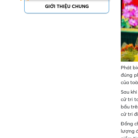
GIỚI THIỆU CHUNG
Phát bi
đúng ph
của toà
Sau khi
cử tri 
bầu trê
cử tri 
Đồng ch
lượng đ